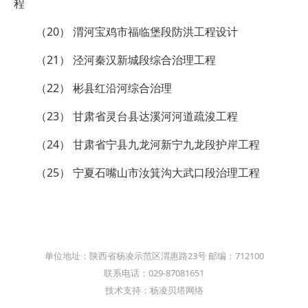
程
（20） 渭河宝鸡市福临堡段防洪工程设计
（21） 泾河秦汉新城段综合治理工程
（22） 彬县红沿河综合治理
（23） 甘肃省灵台县达溪河河道疏浚工程
（24） 甘肃省宁县九龙河新宁九龙段护岸工程
（25） 宁夏石嘴山市汝箕沟大武口段治理工程
单位地址：陕西省杨凌示范区渭惠路23号 邮编：712100
联系电话：029-87081651
技术支持：杨凌贝塔网络