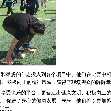
情和昂扬的斗志投入到各个项目中。他们在比赛中
奋进、积极向上的精神风貌，赢得了现场观众的阵阵
、享受快乐的平台，更营造出健康文明、积极向上
量，促进了身心的健康发展。未来，他们将以更加
活力。