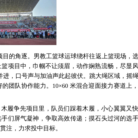
味项目的角逐。男教工篮球运球绕杆往返上篮现场，
上篮项目中，巾帼不让须眉，动作娴熟流畅，尽显
头并进，口号声与加油声此起彼伏。跳大绳区域，摇
团队协作能力。10×60 米混合迎面接力赛道上
；木履争先项目里，队员们踩着木履，小心翼翼又
选手们屏气凝神，争取高效传递；摸石头过河的选
贯注，力求投中目标。