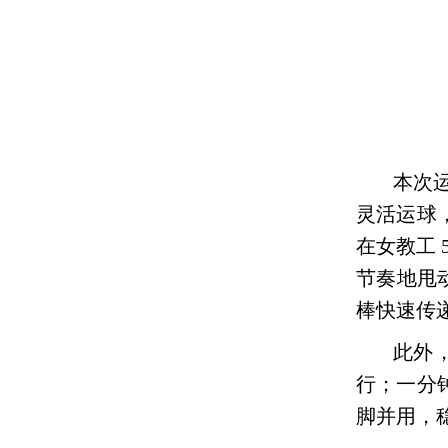
本次
灵活运球
在女教工
节奏地甩
棒快速传
此外
行；一分
脚并用，